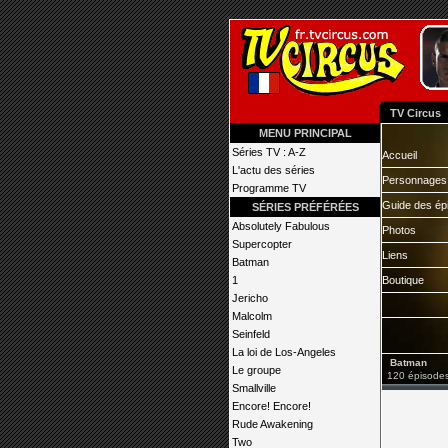
TV Circus
MENU PRINCIPAL
Séries TV : A-Z
Accueil
L'actu des séries
Personnages
Programme TV
Guide des ép
SÉRIES PRÉFÉRÉES
Absolutely Fabulous
Photos
Supercopter
Liens
Batman
1
Boutique
Jericho
Malcolm
Seinfeld
La loi de Los-Angeles
Batman
Le groupe
120 épisodes
Smallville
Encore! Encore!
Rude Awakening
Two