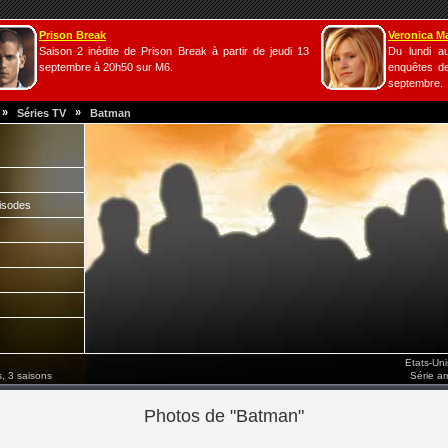
Prison Break
Veronica M
Saison 2 inédite de Prison Break à partir de jeudi 13
Du lundi a
septembre à 20h50 sur M6.
enquêtes de
septembre.
»
»
Séries TV
Batman
isodes
Etats-Un
, 3 saisons
Série a
Photos de "Batman"