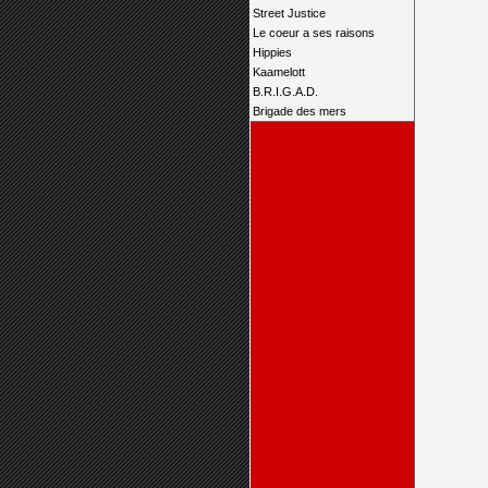
Street Justice
Le coeur a ses raisons
Hippies
Kaamelott
B.R.I.G.A.D.
Brigade des mers