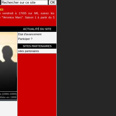
ars
u vendredi à 17h55 sur M6, suivez les
 "Veronica Mars". Saison 1 à partir du 3
ACTUALITÉ DU SITE
Etat d'avancement
Participer ?
SITES PARTENAIRES
sites partenaires
is (1966-1968)
rrêtée en 1968