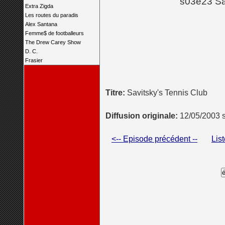
s03e23 Sa
Extra Zigda
Les routes du paradis
Alex Santana
Femme$ de footballeurs
The Drew Carey Show
D. C.
Frasier
Titre:
Savitsky's Tennis Club
Diffusion originale:
12/05/2003 
<-- Episode précédent --
Lis