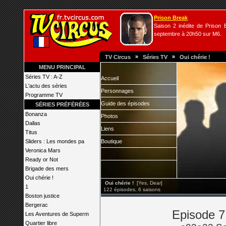
Prison Break
Saison 2 inédite de Prison B
septembre à 20h50 sur M6.
»
»
TV Circus
Séries TV
Oui chérie !
MENU PRINCIPAL
Séries TV : A-Z
Accueil
L'actu des séries
Personnages
Programme TV
Guide des épisodes
SÉRIES PRÉFÉRÉES
Bonanza
Photos
Dallas
Liens
Titus
Sliders : Les mondes pa
Boutique
Veronica Mars
Ready or Not
Brigade des mers
Oui chérie !
Oui chérie !
[Yes, Dear]
1
122 épisodes, 6 saisons
Boston justice
Bergerac
Episode 71
Les Aventures de Superm
Quartier libre