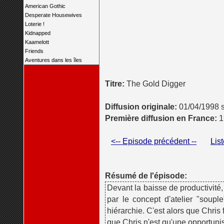
American Gothic
Desperate Housewives
Loterie !
Kidnapped
Kaamelott
Friends
Aventures dans les îles
Titre:
The Gold Digger
Diffusion originale:
01/04/1998 
Première diffusion en France:
1
<-- Episode précédent --
Lis
Résumé de l'épisode:
Devant la baisse de productivité,
par le concept d'atelier "soup
hiérarchie. C'est alors que Chris
que Chris n'est qu'une opportunis