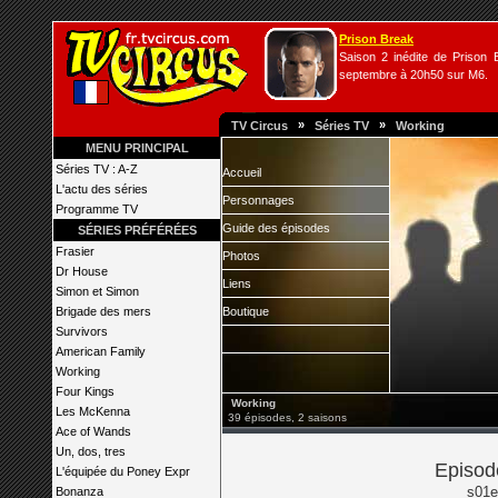
Prison Break
Saison 2 inédite de Prison B
septembre à 20h50 sur M6.
»
»
TV Circus
Séries TV
Working
MENU PRINCIPAL
Séries TV : A-Z
Accueil
L'actu des séries
Personnages
Programme TV
Guide des épisodes
SÉRIES PRÉFÉRÉES
Frasier
Photos
Dr House
Liens
Simon et Simon
Brigade des mers
Boutique
Survivors
American Family
Working
Four Kings
Working
Les McKenna
39 épisodes, 2 saisons
Ace of Wands
Un, dos, tres
Episod
L'équipée du Poney Expr
s01e
Bonanza