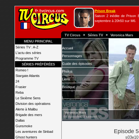
Prison Break
Saison 2 inédite de Prison B
septembre à 20h50 sur M6.
»
»
TV Circus
Séries TV
Veronica Mars
MENU PRINCIPAL
Séries TV : A-Z
Accueil
L'actu des séries
Personnages
Programme TV
Guide des épisodes
SÉRIES PRÉFÉRÉES
Romeo !
Photos
Stargate Atlantis
Liens
24
Frasier
Boutique
Reba
Le Sixième Sens
Division des opérations
Alerte à Malibu
Veronica Mars
Brigade des mers
64 épisodes, 3 saisons
Dallas
Gunsmoke
Episode 5
Les aventures de Sinbad
s03e10
Ghost hunters