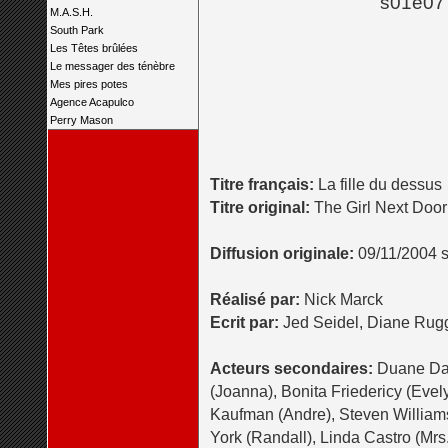
s01e07 
M.A.S.H.
South Park
Les Têtes brûlées
Le messager des ténèbre
Mes pires potes
Agence Acapulco
Perry Mason
Titre français:
La fille du dessus
Titre original:
The Girl Next Door
Diffusion originale:
09/11/2004 
Réalisé par:
Nick Marck
Ecrit par:
Jed Seidel, Diane Rug
Acteurs secondaires:
Duane Dan
(Joanna), Bonita Friedericy (Ev
Kaufman (Andre), Steven Williams
York (Randall), Linda Castro (Mr