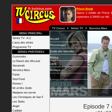
Prison Break
Saison 2 inédite de Prison B
septembre à 20h50 sur M6.
»
»
TV Circus
Séries TV
Veronica Mars
MENU PRINCIPAL
Séries TV : A-Z
Accueil
L'actu des séries
Personnages
Programme TV
Guide des épisodes
SÉRIES PRÉFÉRÉES
Gunsmoke
Photos
Le Ranch des McLeod
Liens
Savannah
Veronica Mars
Boutique
Fame
Soul Food
Romeo !
Mr et Mrs Smith
Veronica Mars
Madame est servie
64 épisodes, 3 saisons
Les Chroniques de San F
Les Stubs
Episode 7 
Angel
Cadfael