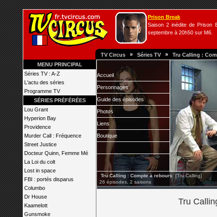
Prison Break
Saison 2 inédite de Prison B
septembre à 20h50 sur M6.
»
»
TV Circus
Séries TV
Tru Calling : Com
MENU PRINCIPAL
Séries TV : A-Z
Accueil
L'actu des séries
Personnages
Programme TV
Guide des épisodes
SÉRIES PRÉFÉRÉES
Lou Grant
Photos
Hyperion Bay
Liens
Providence
Murder Call : Fréquence
Boutique
Street Justice
Docteur Quinn, Femme Mé
La Loi du colt
Lost in space
Tru Calling : Compte à rebours
[Tru Calling]
FBI : portés disparus
26 épisodes, 2 saisons
Columbo
Dr House
Tru Calli
Kaamelott
Gunsmoke