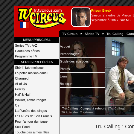
Prison Break
Saison 2 inédite de Prison B
septembre à 20h50 sur M6.
»
»
TV Circus
Séries TV
Tru Calling : Com
MENU PRINCIPAL
Séries TV : A-Z
Accueil
L'actu des séries
Personnages
Programme TV
Guide des épisodes
SÉRIES PRÉFÉRÉES
Shérif, fais-moi peur
Photos
La petite maison dans l
Liens
Charmed
All of Us
Boutique
Felicity
Half & Half
Walker, Texas ranger
Oz
Tru Calling : Compte à rebours
[Tru Calling]
La Planète des singes
26 épisodes, 2 saisons
Les Rues de San Francis
Pour l'amour du risque
Tru Calling : Com
Soul Food
Touche pas à mes filles