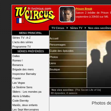
Prison Break
Saison 2 inédite de Prison B
septembre à 20h50 sur M6.
»
»
TV Circus
Séries TV
Nos vies secrètes
MENU PRINCIPAL
Séries TV : A-Z
Accueil
L'actu des séries
Personnages
Programme TV
Guide des épisodes
SÉRIES PRÉFÉRÉES
Dallas
Photos
Romeo !
Liens
Bonanza
Brigade des mers
Boutique
Inspecteur Barnaby
Frasier
Las Vegas
Le Sixième Sens
Nos vies secrètes
[The Secret Life of Us]
Sliders : Les mondes pa
88 épisodes, 4 saisons
Alerte à Malibu
Code Eternity
Photos de
Mariés, deux enfants
Les Sept Mercenaires