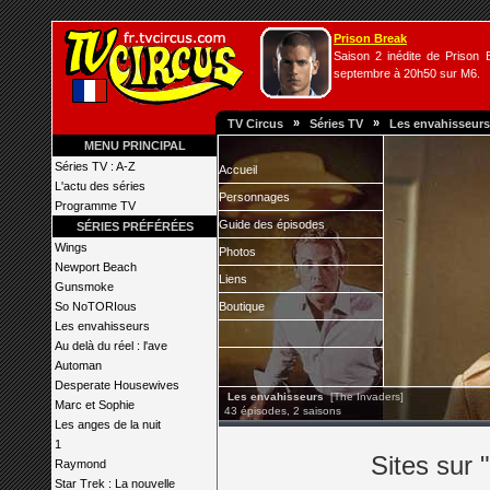
Prison Break
Saison 2 inédite de Prison B
septembre à 20h50 sur M6.
»
»
TV Circus
Séries TV
Les envahisseurs
MENU PRINCIPAL
Séries TV : A-Z
Accueil
L'actu des séries
Personnages
Programme TV
Guide des épisodes
SÉRIES PRÉFÉRÉES
Wings
Photos
Newport Beach
Liens
Gunsmoke
So NoTORIous
Boutique
Les envahisseurs
Au delà du réel : l'ave
Automan
Desperate Housewives
Les envahisseurs
[The Invaders]
Marc et Sophie
43 épisodes, 2 saisons
Les anges de la nuit
1
Sites sur 
Raymond
Star Trek : La nouvelle