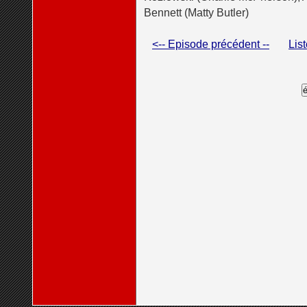
Bennett (Matty Butler)
<-- Episode précédent --
Lis