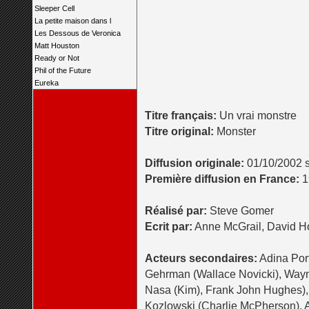
Sleeper Cell
La petite maison dans l
Les Dessous de Veronica
Matt Houston
Ready or Not
Phil of the Future
Eureka
Titre français:
Un vrai monstre
Titre original:
Monster
Diffusion originale:
01/10/2002 
Première diffusion en France:
1
Réalisé par:
Steve Gomer
Ecrit par:
Anne McGrail, David H
Acteurs secondaires:
Adina Port
Gehrman (Wallace Novicki), Wayne
Nasa (Kim), Frank John Hughes),
Kozlowski (Charlie McPherson),