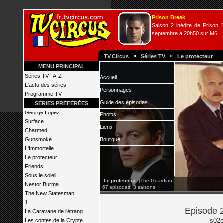
Prison Break
Saison 2 inédite de Prison B
septembre à 20h50 sur M6.
»
»
TV Circus
Séries TV
Le protecteur
MENU PRINCIPAL
Séries TV : A-Z
Accueil
L'actu des séries
Personnages
Programme TV
Guide des épisodes
SÉRIES PRÉFÉRÉES
George Lopez
Photos
Surface
Liens
Charmed
Gunsmoke
Boutique
L'Immortelle
Le protecteur
Friends
Sous le soleil
Le protecteur
[The Guardian]
Nestor Burma
67 épisodes, 3 saisons
The New Statesman
1
Episode 2
La Caravane de l’étrang
s02e
Les contes de la Crypte