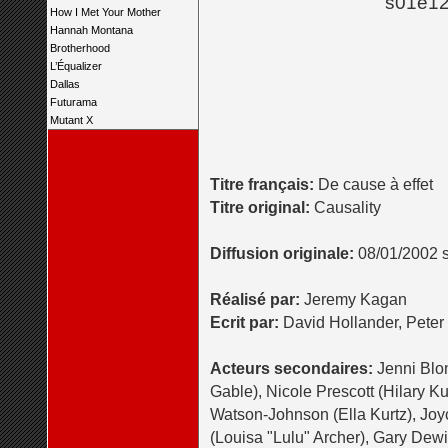
s01e12
How I Met Your Mother
Hannah Montana
Brotherhood
L’Équalizer
Dallas
Futurama
Mutant X
Titre français:
De cause à effet
Titre original:
Causality
Diffusion originale:
08/01/2002 
Réalisé par:
Jeremy Kagan
Ecrit par:
David Hollander, Peter 
Acteurs secondaires:
Jenni Blo
Gable), Nicole Prescott (Hilary Ku
Watson-Johnson (Ella Kurtz), Jo
(Louisa "Lulu" Archer), Gary Dewit