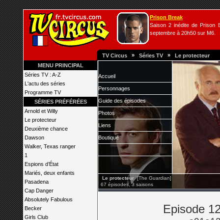
Prison Break
Saison 2 inédite de Prison B
septembre à 20h50 sur M6.
»
»
TV Circus
Séries TV
Le protecteur
MENU PRINCIPAL
Séries TV : A-Z
Accueil
L'actu des séries
Personnages
Programme TV
Guide des épisodes
SÉRIES PRÉFÉRÉES
Arnold et Willy
Photos
Le protecteur
Liens
Deuxième chance
Dawson
Boutique
Walker, Texas ranger
1
Espions d’État
Mariés, deux enfants
Le protecteur
[The Guardian]
Pasadena
67 épisodes, 3 saisons
Cap Danger
Absolutely Fabulous
Episode 12
Becker
Girls Club