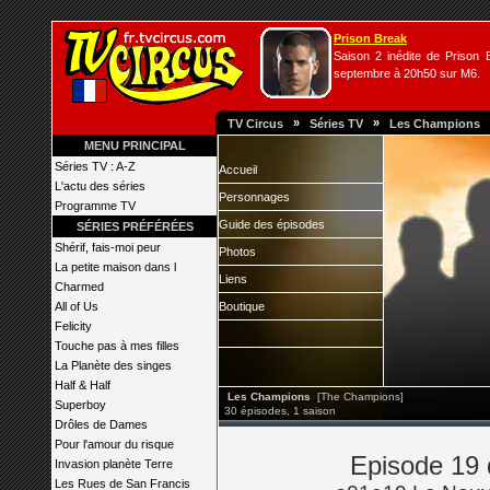
Prison Break
Saison 2 inédite de Prison B
septembre à 20h50 sur M6.
»
»
TV Circus
Séries TV
Les Champions
MENU PRINCIPAL
Séries TV : A-Z
Accueil
L'actu des séries
Personnages
Programme TV
Guide des épisodes
SÉRIES PRÉFÉRÉES
Shérif, fais-moi peur
Photos
La petite maison dans l
Liens
Charmed
All of Us
Boutique
Felicity
Touche pas à mes filles
La Planète des singes
Half & Half
Les Champions
[The Champions]
Superboy
30 épisodes, 1 saison
Drôles de Dames
Pour l'amour du risque
Episode 19
Invasion planète Terre
Les Rues de San Francis