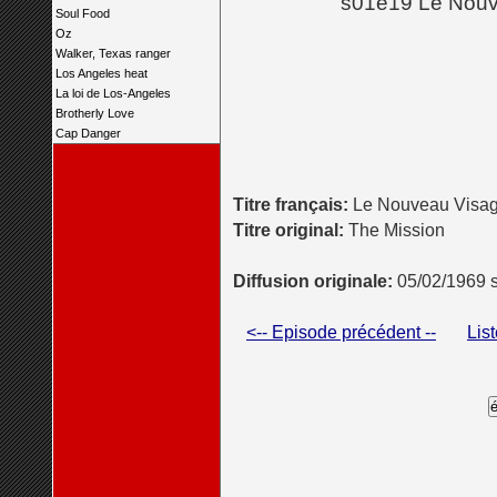
s01e19 Le Nouv
Soul Food
Oz
Walker, Texas ranger
Los Angeles heat
La loi de Los-Angeles
Brotherly Love
Cap Danger
Titre français:
Le Nouveau Visag
Titre original:
The Mission
Diffusion originale:
05/02/1969 
<-- Episode précédent --
Lis