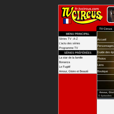
TV Circus
MENU PRINCIPAL
Séries TV : A-Z
Accueil
L'actu des séries
Personnages
Programme TV
Guide des ép
SÉRIES PRÉFÉRÉES
La star de la famille
Photos
Bonanza
Liens
Le Fugitif
Amour, Gloire et Beauté
Boutique
Amour, Gloir
0 épisodes