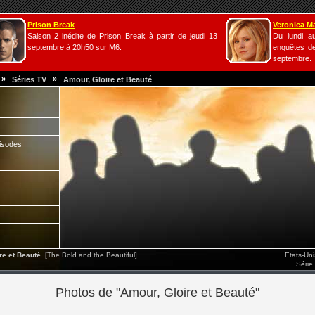
Prison Break
Veronica M
Saison 2 inédite de Prison Break à partir de jeudi 13
Du lundi a
septembre à 20h50 sur M6.
enquêtes de
septembre.
»
»
Séries TV
Amour, Gloire et Beauté
isodes
e et Beauté
[The Bold and the Beautiful]
Etats-Un
Série
Photos de "Amour, Gloire et Beauté"