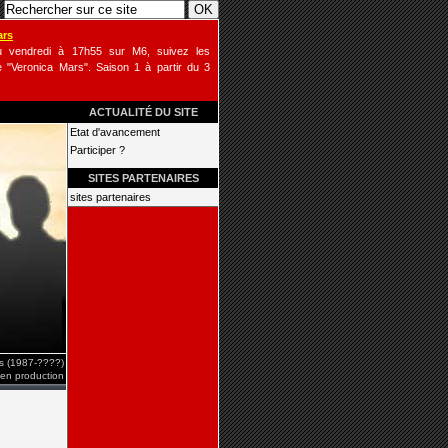
ars
u vendredi à 17h55 sur M6, suivez les
 "Veronica Mars". Saison 1 à partir du 3
ACTUALITÉ DU SITE
Etat d'avancement
Participer ?
SITES PARTENAIRES
sites partenaires
is (1987-????)
 en production