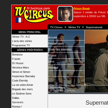
Prison Break
Saison 2 inédite de Prison B
septembre à 20h50 sur M6.
»
»
TV Circus
Séries TV
Supernatural
MENU PRINCIPAL
Séries TV : A-Z
Accueil
L'actu des séries
Personnages
Programme TV
Guide des épisodes
SÉRIES PRÉFÉRÉES
Bonanza
Photos
Frasier
Liens
Dr House
Veronica Mars
Boutique
Simon et Simon
Inspecteur Barnaby
Code Eternity
La vie selon Annie
Supernatural
Brigade des mers
43 épisodes, 2 saisons
Le Sixième Sens
Dallas
Supernatu
Survivors
Romeo !