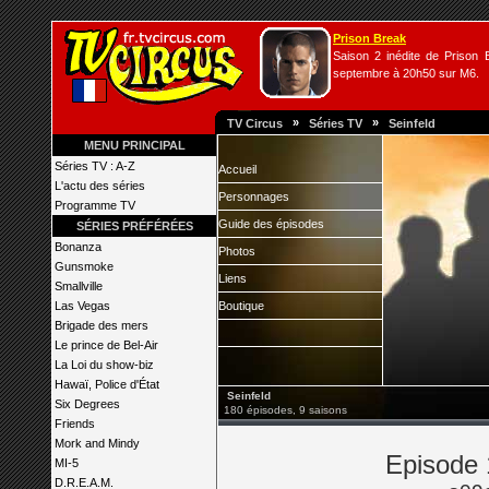
Prison Break
Saison 2 inédite de Prison B
septembre à 20h50 sur M6.
»
»
TV Circus
Séries TV
Seinfeld
MENU PRINCIPAL
Séries TV : A-Z
Accueil
L'actu des séries
Personnages
Programme TV
Guide des épisodes
SÉRIES PRÉFÉRÉES
Bonanza
Photos
Gunsmoke
Liens
Smallville
Las Vegas
Boutique
Brigade des mers
Le prince de Bel-Air
La Loi du show-biz
Hawaï, Police d'État
Seinfeld
Six Degrees
180 épisodes, 9 saisons
Friends
Mork and Mindy
Episode 
MI-5
D.R.E.A.M.