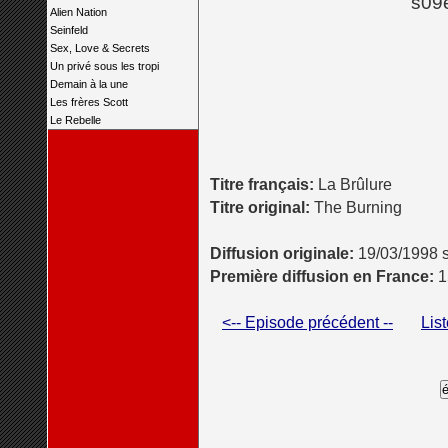
s09e
Alien Nation
Seinfeld
Sex, Love & Secrets
Un privé sous les tropi
Demain à la une
Les frères Scott
Le Rebelle
Titre français:
La Brûlure
Titre original:
The Burning
Diffusion originale:
19/03/1998 
Première diffusion en France:
1
<-- Episode précédent --
Lis