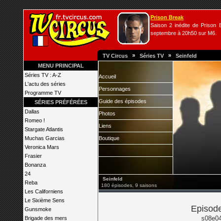
Prison Break
Saison 2 inédite de Prison B
septembre à 20h50 sur M6.
»
»
TV Circus
Séries TV
Seinfeld
MENU PRINCIPAL
Séries TV : A-Z
Accueil
L'actu des séries
Personnages
Programme TV
Guide des épisodes
SÉRIES PRÉFÉRÉES
Dallas
Photos
Romeo !
Liens
Stargate Atlantis
Muchas Garcias
Boutique
Veronica Mars
Frasier
Bonanza
24
Seinfeld
Reba
180 épisodes, 9 saisons
Les Californiens
Le Sixième Sens
Episode
Gunsmoke
s08e04
Brigade des mers