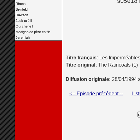
s05e18 
Rhona
Seinfeld
Dawson
Jack et Jill
Oui chérie !
Madigan de père en fils
Jeremiah
Titre français:
Les Imperméable
Titre original:
The Raincoats (1)
Diffusion originale:
28/04/1994 
<-- Episode précédent --
Lis