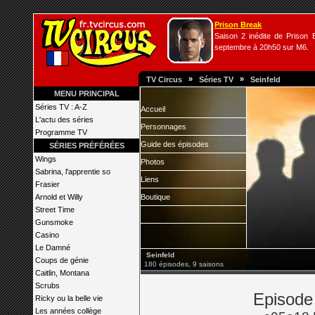
Prison Break
Saison 2 inédite de Prison B
septembre à 20h50 sur M6.
»
»
TV Circus
Séries TV
Seinfeld
MENU PRINCIPAL
Séries TV : A-Z
Accueil
L'actu des séries
Personnages
Programme TV
Guide des épisodes
SÉRIES PRÉFÉRÉES
Wings
Photos
Sabrina, l'apprentie so
Liens
Frasier
Arnold et Willy
Boutique
Street Time
Gunsmoke
Casino
Le Damné
Seinfeld
Coups de génie
180 épisodes, 9 saisons
Caitlin, Montana
Scrubs
Episode 
Ricky ou la belle vie
Les années collège