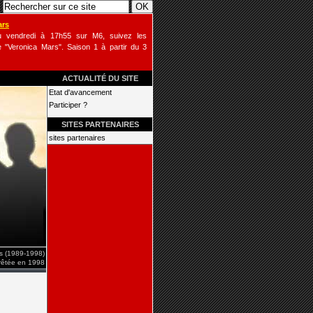
ars
u vendredi à 17h55 sur M6, suivez les
 "Veronica Mars". Saison 1 à partir du 3
ACTUALITÉ DU SITE
Etat d'avancement
Participer ?
SITES PARTENAIRES
sites partenaires
is (1989-1998)
rrêtée en 1998