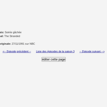
ais:
Soirée gâchée
nal:
The Stranded
originale:
27/11/1991 sur NBC
<-- Episode précédent --
Liste des épisodes de la saison 3
-- Episode suivant -->