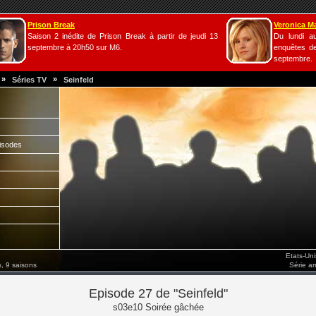
Prison Break
Veronica M
Saison 2 inédite de Prison Break à partir de jeudi 13
Du lundi a
septembre à 20h50 sur M6.
enquêtes de
septembre.
»
»
Séries TV
Seinfeld
isodes
Etats-Un
, 9 saisons
Série a
Episode 27 de "Seinfeld"
s03e10 Soirée gâchée