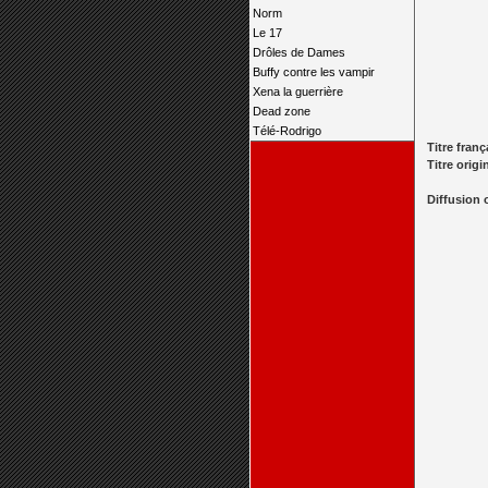
Norm
Le 17
Drôles de Dames
Buffy contre les vampir
Xena la guerrière
Dead zone
Télé-Rodrigo
Titre franç
Titre origi
Diffusion 