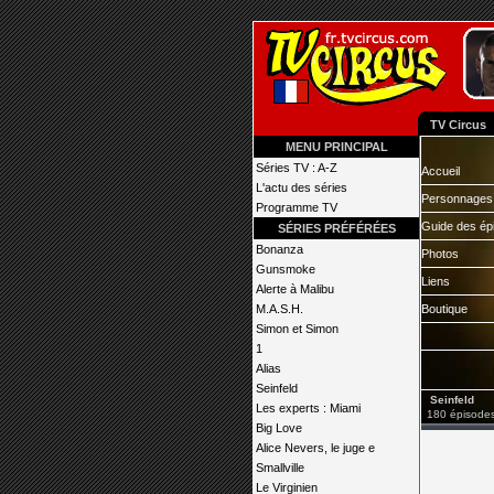
TV Circus
MENU PRINCIPAL
Séries TV : A-Z
Accueil
L'actu des séries
Personnages
Programme TV
Guide des ép
SÉRIES PRÉFÉRÉES
Bonanza
Photos
Gunsmoke
Liens
Alerte à Malibu
M.A.S.H.
Boutique
Simon et Simon
1
Alias
Seinfeld
Seinfeld
Les experts : Miami
180 épisodes
Big Love
Alice Nevers, le juge e
Smallville
Le Virginien