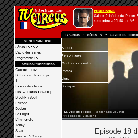
Prison Break
Saison 2 inédite de Prison B
septembre à 20h50 sur M6.
»
»
TV Circus
Séries TV
La voix du silenc
MENU PRINCIPAL
Séries TV : A-Z
Accueil
L'actu des séries
Personnages
Programme TV
Guide des épisodes
SÉRIES PRÉFÉRÉES
George Lopez
Photos
Buffy contre les vampir
Liens
1
La voix du silence
Boutique
Les Aventures fantastiq
Brooklyn South
Falcone
Booker
La voix du silence
[Reasonable Doubts]
Le Fugitif
44 épisodes, 2 saisons
L'Immortelle
Jenny
Episode 18 de
Soap
Laverne & Shirley