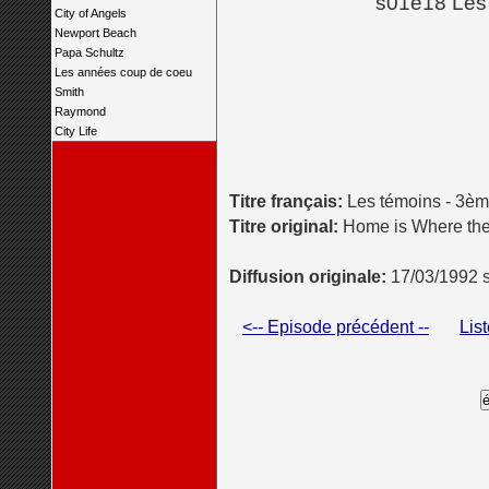
s01e18 Les 
City of Angels
Newport Beach
Papa Schultz
Les années coup de coeu
Smith
Raymond
City Life
Titre français:
Les témoins - 3èm
Titre original:
Home is Where the 
Diffusion originale:
17/03/1992 
<-- Episode précédent --
Lis