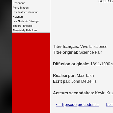
s01e12
Roseanne
Perry Mason
Une histoire d’amour
Newhart
Les Nuits de l’étrange
Encore! Encore!
Absolutely Fabulous
Titre français:
Vive la science
Titre original:
Science Fair
Diffusion originale:
18/11/1990 s
Réalisé par:
Max Tash
Ecrit par:
John DeBellis
Acteurs secondaires:
Kevin Krak
<-- Episode précédent --
Lis