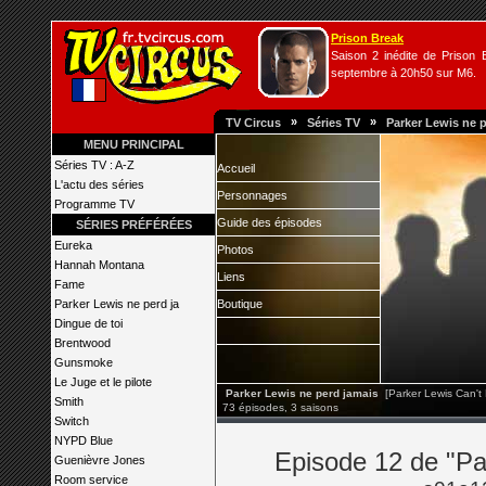
Prison Break
Saison 2 inédite de Prison B
septembre à 20h50 sur M6.
»
»
TV Circus
Séries TV
Parker Lewis ne 
MENU PRINCIPAL
Séries TV : A-Z
Accueil
L'actu des séries
Personnages
Programme TV
Guide des épisodes
SÉRIES PRÉFÉRÉES
Eureka
Photos
Hannah Montana
Liens
Fame
Parker Lewis ne perd ja
Boutique
Dingue de toi
Brentwood
Gunsmoke
Le Juge et le pilote
Parker Lewis ne perd jamais
[Parker Lewis Can't
Smith
73 épisodes, 3 saisons
Switch
NYPD Blue
Episode 12 de "Pa
Guenièvre Jones
Room service