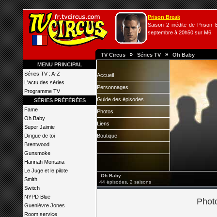
Prison Break
Saison 2 inédite de Prison B
septembre à 20h50 sur M6.
»
»
TV Circus
Séries TV
Oh Baby
MENU PRINCIPAL
Séries TV : A-Z
Accueil
L'actu des séries
Personnages
Programme TV
Guide des épisodes
SÉRIES PRÉFÉRÉES
Fame
Photos
Oh Baby
Liens
Super Jaimie
Dingue de toi
Boutique
Brentwood
Gunsmoke
Hannah Montana
Le Juge et le pilote
Oh Baby
Smith
44 épisodes, 2 saisons
Switch
NYPD Blue
Phot
Guenièvre Jones
Room service