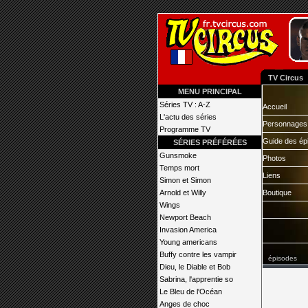
TV Circus
MENU PRINCIPAL
Séries TV : A-Z
Accueil
L'actu des séries
Personnages
Programme TV
Guide des ép
SÉRIES PRÉFÉRÉES
Gunsmoke
Photos
Temps mort
Liens
Simon et Simon
Arnold et Willy
Boutique
Wings
Newport Beach
Invasion America
Young americans
Buffy contre les vampir
épisodes
Dieu, le Diable et Bob
Sabrina, l'apprentie so
Le Bleu de l'Océan
Anges de choc