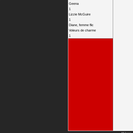
Geena
1
Lizzie McGuire
1
Diane, femme flic
Voleurs de charme
1