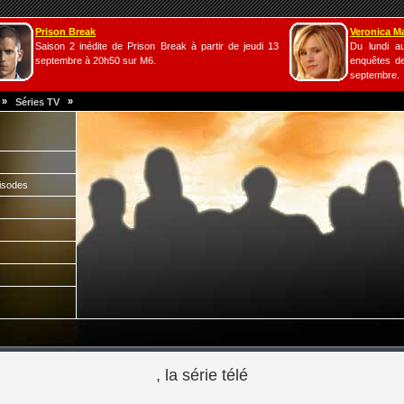
Prison Break
Veronica M
Saison 2 inédite de Prison Break à partir de jeudi 13
Du lundi a
septembre à 20h50 sur M6.
enquêtes de
septembre.
»
»
Séries TV
isodes
, la série télé