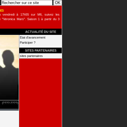
ars
u vendredi à 17h55 sur M6, suivez les
 "Veronica Mars". Saison 1 à partir du 3
ACTUALITÉ DU SITE
Etat d'avancement
Participer ?
SITES PARTENAIRES
sites partenaires
(????-????)