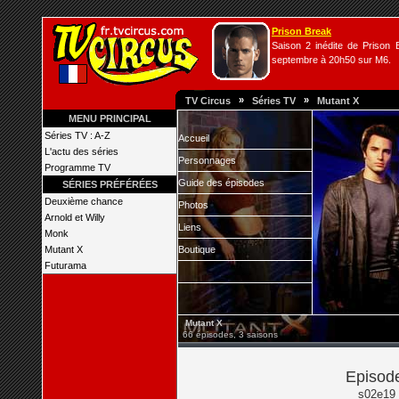
Prison Break
Saison 2 inédite de Prison B
septembre à 20h50 sur M6.
»
»
TV Circus
Séries TV
Mutant X
MENU PRINCIPAL
Séries TV : A-Z
Accueil
L'actu des séries
Personnages
Programme TV
Guide des épisodes
SÉRIES PRÉFÉRÉES
Deuxième chance
Photos
Arnold et Willy
Liens
Monk
Mutant X
Boutique
Futurama
Mutant X
66 épisodes, 3 saisons
Episode
s02e19 