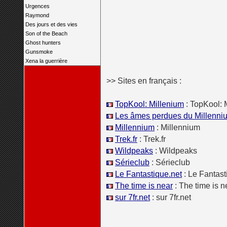
Urgences
Raymond
Des jours et des vies
Son of the Beach
Ghost hunters
Gunsmoke
Xena la guerrière
>> Sites en français :
TopKool: Millenium
: TopKool: 
Les âmes perdues du Millenni
Millennium
: Millennium
Trek.fr
: Trek.fr
Wildpeaks
: Wildpeaks
Sérieclub
: Sérieclub
Le Fantastique.net
: Le Fantast
The time is near
: The time is n
sur 7fr.net
: sur 7fr.net