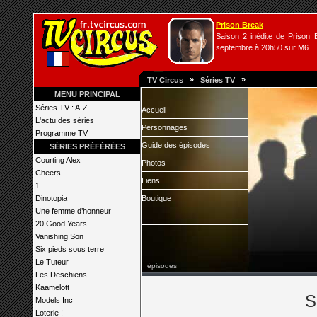
Prison Break
Saison 2 inédite de Prison B
septembre à 20h50 sur M6.
»
»
TV Circus
Séries TV
MENU PRINCIPAL
Séries TV : A-Z
Accueil
L'actu des séries
Personnages
Programme TV
Guide des épisodes
SÉRIES PRÉFÉRÉES
Courting Alex
Photos
Cheers
Liens
1
Dinotopia
Boutique
Une femme d’honneur
20 Good Years
Vanishing Son
Six pieds sous terre
Le Tuteur
épisodes
Les Deschiens
Kaamelott
S
Models Inc
Loterie !