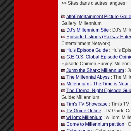
>> Sites dans d'autres langues :
altoEntertainment Picture-Gall
Gallery: Millennium
DJ's Millennium Site
: DJ's Mil
Episode Listings (Pazsaz Ente
Entertainment Network)
Hu's Episode Guide
: Hu's Epi
G.E.O.S. Global Episode Opini
Episode Opinion Survey: Millenn
Jump the Shark: Millennium
: J
The Millennial Abyss
: The Mill
Millennium - The Time is Near
:
The Eternal Night Episode Gui
Guide: Millennium
Tim's TV Showcase
: Tim's T
TV Guide Online
: TV Guide On
wHom: Millenium
: wHom: Mill
Come to Millennium petition
: C
Cyberserien
: Cyberserien