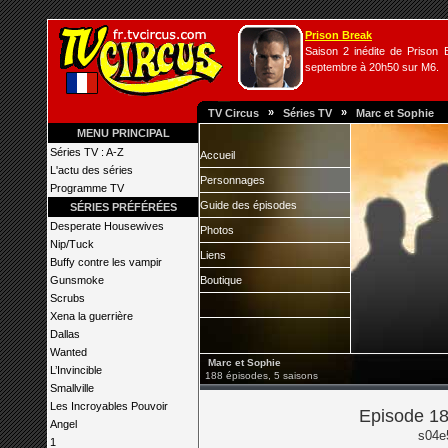
Prison Break
Saison 2 inédite de Prison B
septembre à 20h50 sur M6.
»
»
TV Circus
Séries TV
Marc et Sophie
MENU PRINCIPAL
Séries TV : A-Z
Accueil
L'actu des séries
Personnages
Programme TV
Guide des épisodes
SÉRIES PRÉFÉRÉES
Desperate Housewives
Photos
Nip/Tuck
Liens
Buffy contre les vampir
Gunsmoke
Boutique
Scrubs
Xena la guerrière
Dallas
Wanted
Marc et Sophie
L’Invincible
188 épisodes, 5 saisons
Smallville
Les Incroyables Pouvoir
Episode 18
Angel
s04e
1