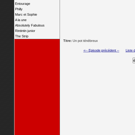
Entourage
Philly
Marc et Sophie
A la une
Absolutely Fabulous
Rintintin junior
The Strip
Titre:
Un pot ténébreux
<-- Episode précédent --
Liste 