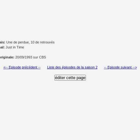
ais:
Une de perdue, 10 de retrouvés
nal:
Just in Time
originale:
20/09/1993 sur CBS
<-- Episode précédent --
Liste des épisodes de la saison 2
-- Episode suivant -->