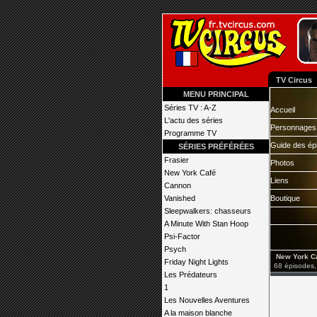
TV Circus
MENU PRINCIPAL
Séries TV : A-Z
Accueil
L'actu des séries
Personnages
Programme TV
Guide des ép
SÉRIES PRÉFÉRÉES
Frasier
Photos
New York Café
Liens
Cannon
Vanished
Boutique
Sleepwalkers: chasseurs
A Minute With Stan Hoop
Psi-Factor
Psych
New York C
Friday Night Lights
68 épisodes,
Les Prédateurs
1
Les Nouvelles Aventures
A la maison blanche