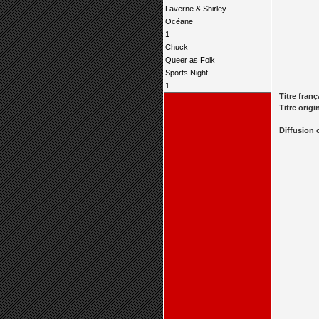
Laverne & Shirley
Océane
1
Chuck
Queer as Folk
Sports Night
1
Titre franç
Titre origi
Diffusion 