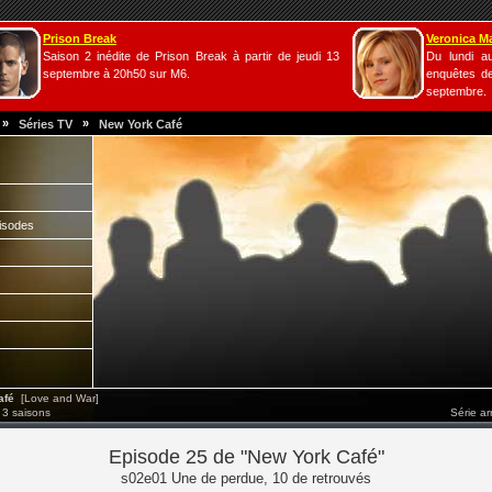
Prison Break
Veronica M
Saison 2 inédite de Prison Break à partir de jeudi 13
Du lundi a
septembre à 20h50 sur M6.
enquêtes de
septembre.
»
»
Séries TV
New York Café
isodes
afé
[Love and War]
 3 saisons
Série a
Episode 25 de "New York Café"
s02e01 Une de perdue, 10 de retrouvés