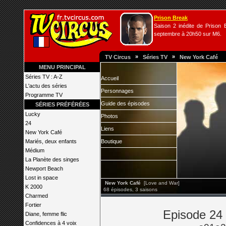
Prison Break
Saison 2 inédite de Prison B
septembre à 20h50 sur M6.
»
»
TV Circus
Séries TV
New York Café
MENU PRINCIPAL
Séries TV : A-Z
Accueil
L'actu des séries
Personnages
Programme TV
Guide des épisodes
SÉRIES PRÉFÉRÉES
Lucky
Photos
24
Liens
New York Café
Mariés, deux enfants
Boutique
Médium
La Planète des singes
Newport Beach
Lost in space
New York Café
[Love and War]
K 2000
68 épisodes, 3 saisons
Charmed
Fortier
Episode 24
Diane, femme flic
Confidences à 4 voix