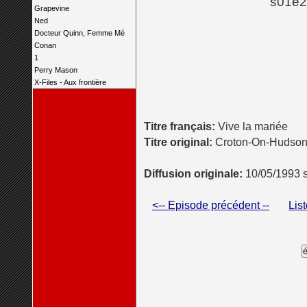
s01e2
Grapevine
Ned
Docteur Quinn, Femme Mé
Conan
1
Perry Mason
X-Files - Aux frontière
Titre français:
Vive la mariée
Titre original:
Croton-On-Hudso
Diffusion originale:
10/05/1993 
<-- Episode précédent --
Lis