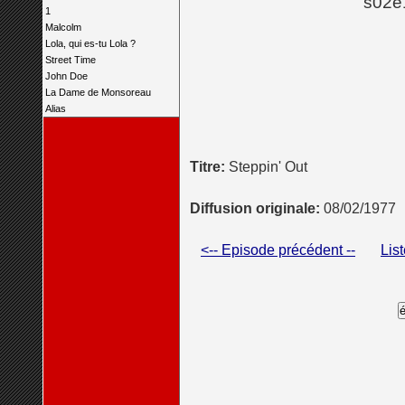
s02e
1
Malcolm
Lola, qui es-tu Lola ?
Street Time
John Doe
La Dame de Monsoreau
Alias
Titre:
Steppin' Out
Diffusion originale:
08/02/1977
<-- Episode précédent --
Lis