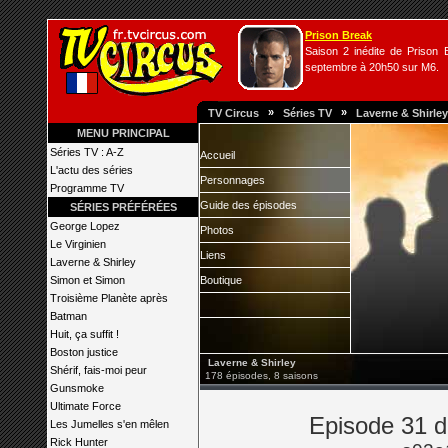
Prison Break
Saison 2 inédite de Prison B
septembre à 20h50 sur M6.
»
»
TV Circus
Séries TV
Laverne & Shirley
MENU PRINCIPAL
Séries TV : A-Z
Accueil
L'actu des séries
Personnages
Programme TV
Guide des épisodes
SÉRIES PRÉFÉRÉES
George Lopez
Photos
Le Virginien
Liens
Laverne & Shirley
Simon et Simon
Boutique
Troisième Planète après
Batman
Huit, ça suffit !
Boston justice
Laverne & Shirley
Shérif, fais-moi peur
178 épisodes, 8 saisons
Gunsmoke
Ultimate Force
Episode 31 d
Les Jumelles s'en mêlen
Rick Hunter