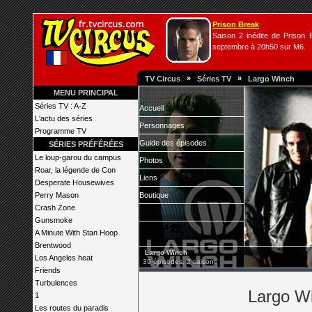
Prison Break
Saison 2 inédite de Prison B
septembre à 20h50 sur M6.
»
»
TV Circus
Séries TV
Largo Winch
MENU PRINCIPAL
Séries TV : A-Z
Accueil
L'actu des séries
Personnages
Programme TV
Guide des épisodes
SÉRIES PRÉFÉRÉES
Le loup-garou du campus
Photos
Roar, la légende de Con
Liens
Desperate Housewives
Perry Mason
Boutique
Crash Zone
Gunsmoke
A Minute With Stan Hoop
Brentwood
Largo Winch
Los Angeles heat
39 épisodes, 2 saisons
Friends
Turbulences
Largo Wi
1
Les routes du paradis