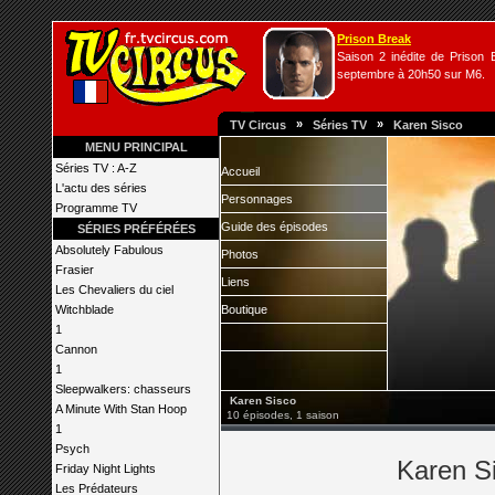
Prison Break
Saison 2 inédite de Prison B
septembre à 20h50 sur M6.
»
»
TV Circus
Séries TV
Karen Sisco
MENU PRINCIPAL
Séries TV : A-Z
Accueil
L'actu des séries
Personnages
Programme TV
Guide des épisodes
SÉRIES PRÉFÉRÉES
Absolutely Fabulous
Photos
Frasier
Liens
Les Chevaliers du ciel
Witchblade
Boutique
1
Cannon
1
Sleepwalkers: chasseurs
Karen Sisco
A Minute With Stan Hoop
10 épisodes, 1 saison
1
Psych
Karen Si
Friday Night Lights
Les Prédateurs