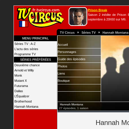
Prison Break
Saison 2 inédite de Prison B
septembre à 20h50 sur M6.
»
»
TV Circus
Séries TV
Hannah Montana
MENU PRINCIPAL
Séries TV : A-Z
Accueil
L'actu des séries
Personnages
Programme TV
Guide des épisodes
SÉRIES PRÉFÉRÉES
Deuxième chance
Photos
Arnold et Willy
Liens
Monk
Mutant X
Boutique
Futurama
Dallas
L’Équalizer
Brotherhood
Hannah Montana
Hannah Montana
27 épisodes, 1 saison
Hannah Mon