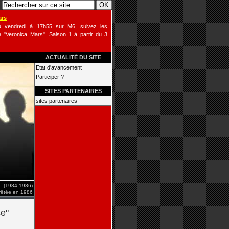
ars
u vendredi à 17h55 sur M6, suivez les
 "Veronica Mars". Saison 1 à partir du 3
ACTUALITÉ DU SITE
Etat d'avancement
Participer ?
SITES PARTENAIRES
sites partenaires
(1984-1986)
rrêtée en 1986
e"