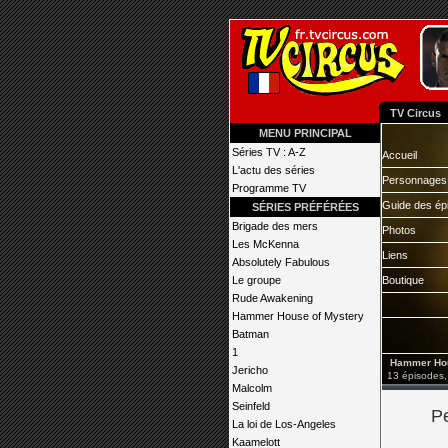
TV Circus
MENU PRINCIPAL
Séries TV : A-Z
Accueil
L'actu des séries
Personnages
Programme TV
Guide des ép
SÉRIES PRÉFÉRÉES
Brigade des mers
Photos
Les McKenna
Liens
Absolutely Fabulous
Le groupe
Boutique
Rude Awakening
Hammer House of Mystery
Batman
1
Hammer Hous
Jericho
13 épisodes,
Malcolm
Seinfeld
P
La loi de Los-Angeles
Kaamelott