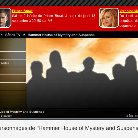
Prison Break
Veronica M
Saison 2 inédite de Prison Break à partir de jeudi 13
Du lundi a
septembre à 20h50 sur M6.
enquêtes de
septembre.
»
»
Séries TV
Hammer House of Mystery and Suspense
isodes
e of Mystery and Suspense
 1 saison
Série a
ersonnages de "Hammer House of Mystery and Suspens