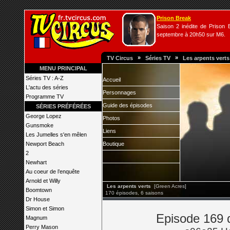
Prison Break
Saison 2 inédite de Prison B
septembre à 20h50 sur M6.
»
»
TV Circus
Séries TV
Les arpents verts
MENU PRINCIPAL
Séries TV : A-Z
Accueil
L'actu des séries
Personnages
Programme TV
Guide des épisodes
SÉRIES PRÉFÉRÉES
George Lopez
Photos
Gunsmoke
Liens
Les Jumelles s'en mêlen
Newport Beach
Boutique
2
Newhart
Au coeur de l’enquête
Arnold et Willy
Les arpents verts
[Green Acres]
Boomtown
170 épisodes, 6 saisons
Dr House
Simon et Simon
Episode 169 d
Magnum
Perry Mason