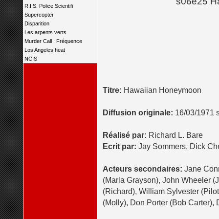
s06e25 H
R.I.S. Police Scientifi
Supercopter
Disparition
Les arpents verts
Murder Call : Fréquence
Los Angeles heat
NCIS
Titre:
Hawaiian Honeymoon
Diffusion originale:
16/03/1971 
Réalisé par:
Richard L. Bare
Ecrit par:
Jay Sommers, Dick Che
Acteurs secondaires:
Jane Conne
(Marla Grayson), John Wheeler (J
(Richard), William Sylvester (Pilo
(Molly), Don Porter (Bob Carter),