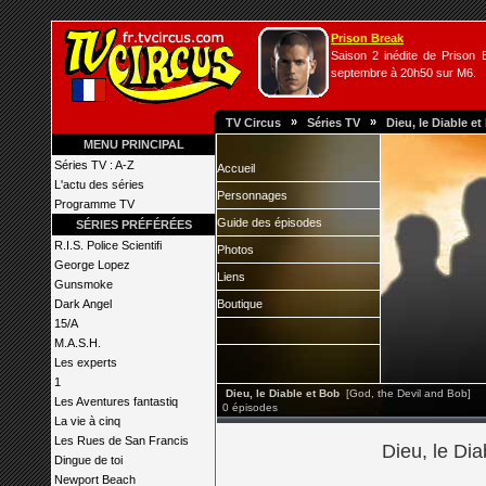
Prison Break
Saison 2 inédite de Prison B
septembre à 20h50 sur M6.
»
»
TV Circus
Séries TV
Dieu, le Diable e
MENU PRINCIPAL
Séries TV : A-Z
Accueil
L'actu des séries
Personnages
Programme TV
Guide des épisodes
SÉRIES PRÉFÉRÉES
R.I.S. Police Scientifi
Photos
George Lopez
Liens
Gunsmoke
Dark Angel
Boutique
15/A
M.A.S.H.
Les experts
1
Dieu, le Diable et Bob
[God, the Devil and Bob]
Les Aventures fantastiq
0 épisodes
La vie à cinq
Les Rues de San Francis
Dieu, le Dia
Dingue de toi
Newport Beach