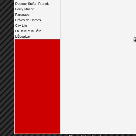
Docteur Stefan Franck
Perry Mason
Farscape
Drôles de Dames
City Life
La Belle et la Bête
L’Équalizer