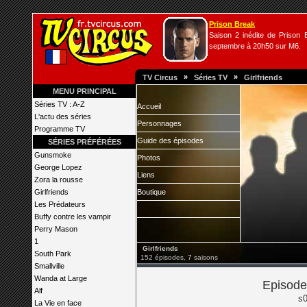
Prison Break
Saison 2 inédite de Prison B
septembre à 20h50 sur M6.
»
»
TV Circus
Séries TV
Girlfriends
MENU PRINCIPAL
Séries TV : A-Z
Accueil
L'actu des séries
Personnages
Programme TV
Guide des épisodes
SÉRIES PRÉFÉRÉES
Gunsmoke
Photos
George Lopez
Liens
Zora la rousse
Girlfriends
Boutique
Les Prédateurs
Buffy contre les vampir
Perry Mason
1
Girlfriends
South Park
152 épisodes, 7 saisons
Smallville
Wanda at Large
Episode 
Alf
s0
La Vie en face