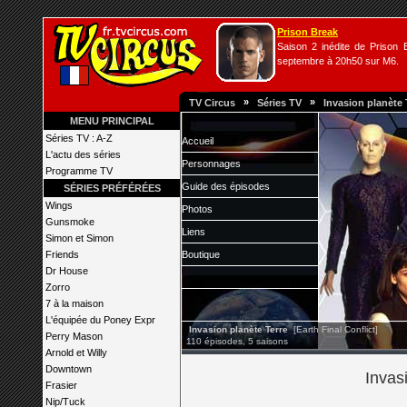
Prison Break
Saison 2 inédite de Prison B
septembre à 20h50 sur M6.
»
»
TV Circus
Séries TV
Invasion planète 
MENU PRINCIPAL
Séries TV : A-Z
Accueil
L'actu des séries
Personnages
Programme TV
Guide des épisodes
SÉRIES PRÉFÉRÉES
Wings
Photos
Gunsmoke
Liens
Simon et Simon
Friends
Boutique
Dr House
Zorro
7 à la maison
L'équipée du Poney Expr
Invasion planète Terre
[Earth Final Conflict]
Perry Mason
110 épisodes, 5 saisons
Arnold et Willy
Downtown
Invas
Frasier
Nip/Tuck