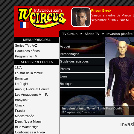
Prison Break
Saison 2 inédite de Prison B
septembre à 20h50 sur M6.
»
»
TV Circus
Séries TV
Invasion planète 
MENU PRINCIPAL
Séries TV : A-Z
Accueil
L'actu des séries
Personnages
Programme TV
Guide des épisodes
SÉRIES PRÉFÉRÉES
15/A
Photos
La star de la famille
Liens
Bonanza
Le Fugitif
Boutique
Amour, Gloire et Beauté
Les Arnaqueurs V. I. P.
Babylon 5
Chuck
Invasion planète Terre
[Earth Final Conflict]
Frasier
110 épisodes, 5 saisons
Méditerranée
Deux flics à Miami
Invas
Blue Water High
Confidences à 4 voix