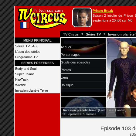
Prison Break
Saison 2 inédite de Prison B
septembre à 20h50 sur M6.
»
»
TV Circus
Séries TV
Invasion planète 
MENU PRINCIPAL
Séries TV : A-Z
Accueil
L'actu des séries
Personnages
Programme TV
Guide des épisodes
SÉRIES PRÉFÉRÉES
Body and Soul
Photos
Super Jaimie
Liens
Nip/Tuck
Wildfire
Boutique
Invasion planète Terre
Invasion planète Terre
[Earth Final Conflict]
110 épisodes, 5 saisons
Episode 103 de
s05