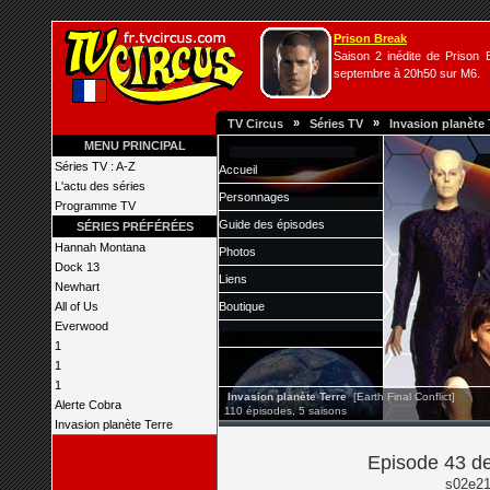
Prison Break
Saison 2 inédite de Prison B
septembre à 20h50 sur M6.
»
»
TV Circus
Séries TV
Invasion planète 
MENU PRINCIPAL
Séries TV : A-Z
Accueil
L'actu des séries
Personnages
Programme TV
Guide des épisodes
SÉRIES PRÉFÉRÉES
Hannah Montana
Photos
Dock 13
Liens
Newhart
All of Us
Boutique
Everwood
1
1
1
Invasion planète Terre
[Earth Final Conflict]
Alerte Cobra
110 épisodes, 5 saisons
Invasion planète Terre
Episode 43 de
s02e21