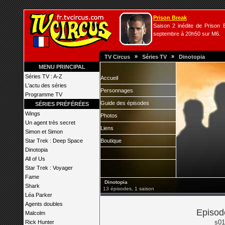
Prison Break
Saison 2 inédite de Prison B
septembre à 20h50 sur M6.
»
»
TV Circus
Séries TV
Dinotopia
MENU PRINCIPAL
Séries TV : A-Z
Accueil
L'actu des séries
Personnages
Programme TV
Guide des épisodes
SÉRIES PRÉFÉRÉES
Wings
Photos
Un agent très secret
Liens
Simon et Simon
Star Trek : Deep Space
Boutique
Dinotopia
All of Us
Star Trek : Voyager
Fame
Dinotopia
Shark
13 épisodes, 1 saison
Léa Parker
Agents doubles
Episod
Malcolm
s01
Rick Hunter