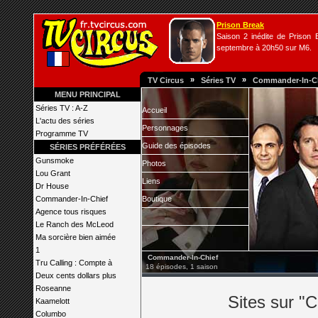
Prison Break
Saison 2 inédite de Prison B
septembre à 20h50 sur M6.
»
»
TV Circus
Séries TV
Commander-In-C
MENU PRINCIPAL
Séries TV : A-Z
Accueil
L'actu des séries
Personnages
Programme TV
Guide des épisodes
SÉRIES PRÉFÉRÉES
Gunsmoke
Photos
Lou Grant
Liens
Dr House
Commander-In-Chief
Boutique
Agence tous risques
Le Ranch des McLeod
Ma sorcière bien aimée
1
Commander-In-Chief
Tru Calling : Compte à
18 épisodes, 1 saison
Deux cents dollars plus
Roseanne
Sites sur "
Kaamelott
Columbo