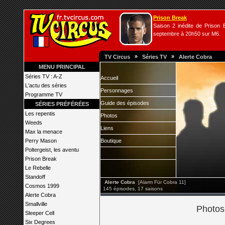
Prison Break
Saison 2 inédite de Prison B
septembre à 20h50 sur M6.
»
»
TV Circus
Séries TV
Alerte Cobra
MENU PRINCIPAL
Séries TV : A-Z
Accueil
L'actu des séries
Personnages
Programme TV
Guide des épisodes
SÉRIES PRÉFÉRÉES
Les repentis
Photos
Weeds
Liens
Max la menace
Perry Mason
Boutique
Poltergeist, les aventu
Prison Break
Le Rebelle
Standoff
Alerte Cobra
[Alarm Für Cobra 11]
Cosmos 1999
145 épisodes, 17 saisons
Alerte Cobra
Smallville
Photos
Sleeper Cell
Six Degrees