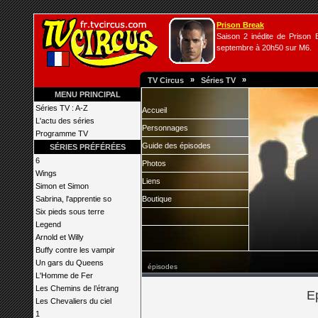
Prison Break
Saison 2 inédite de Prison B
septembre à 20h50 sur M6.
»
»
TV Circus
Séries TV
MENU PRINCIPAL
Séries TV : A-Z
Accueil
L'actu des séries
Personnages
Programme TV
Guide des épisodes
SÉRIES PRÉFÉRÉES
6
Photos
Wings
Liens
Simon et Simon
Sabrina, l'apprentie so
Boutique
Six pieds sous terre
Legend
Arnold et Willy
Buffy contre les vampir
Un gars du Queens
épisodes
L'Homme de Fer
Les Chemins de l’étrang
E
Les Chevaliers du ciel
1