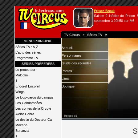
Prison Break
Saison 2 inédite de Prison B
septembre à 20h50 sur M6.
»
»
TV Circus
Séries TV
MENU PRINCIPAL
Séries TV : A-Z
Accueil
L'actu des séries
Personnages
Programme TV
Guide des épisodes
SÉRIES PRÉFÉRÉES
Le protecteur
Photos
Malcolm
Liens
1
Encore! Encore!
Boutique
Wings
Le loup-garou du campus
Les Condamnées
Les contes de la Crypte
Alerte Cobra
épisodes
Le destin du Docteur Ca
Moesha
S
Bonanza
1