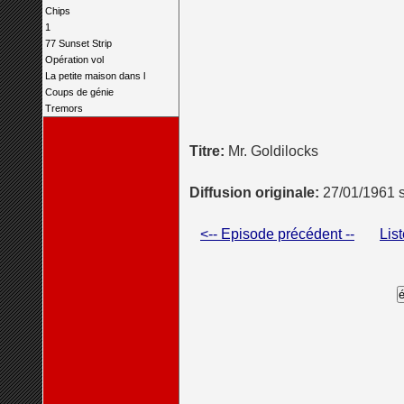
Chips
1
77 Sunset Strip
Opération vol
La petite maison dans l
Coups de génie
Tremors
Titre:
Mr. Goldilocks
Diffusion originale:
27/01/1961 
<-- Episode précédent --
Lis