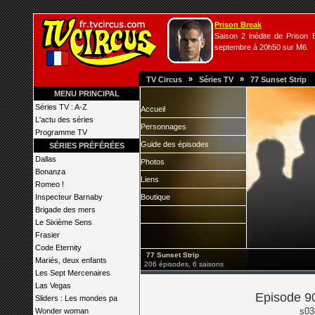
Prison Break
Saison 2 inédite de Prison B
septembre à 20h50 sur M6.
»
»
TV Circus
Séries TV
77 Sunset Strip
MENU PRINCIPAL
Séries TV : A-Z
Accueil
L'actu des séries
Personnages
Programme TV
Guide des épisodes
SÉRIES PRÉFÉRÉES
Dallas
Photos
Bonanza
Liens
Romeo !
Inspecteur Barnaby
Boutique
Brigade des mers
Le Sixième Sens
Frasier
Code Eternity
77 Sunset Strip
Mariés, deux enfants
206 épisodes, 6 saisons
Les Sept Mercenaires
Las Vegas
Episode 90
Sliders : Les mondes pa
s03
Wonder woman