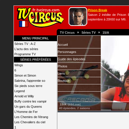
Prison Break
Saison 2 inédite de Prison B
septembre à 20h50 sur M6.
»
»
TV Circus
Séries TV
15/A
MENU PRINCIPAL
Séries TV : A-Z
Accueil
L'actu des séries
Personnages
Programme TV
Guide des épisodes
SÉRIES PRÉFÉRÉES
Wings
Photos
6
Liens
Simon et Simon
Sabrina, l'apprentie so
Boutique
Six pieds sous terre
Legend
Arnold et Willy
Buffy contre les vampir
15/A
[15/Love]
Un gars du Queens
40 épisodes, 2 saisons
L'Homme de Fer
Les Chemins de l’étrang
Les Chevaliers du ciel
1