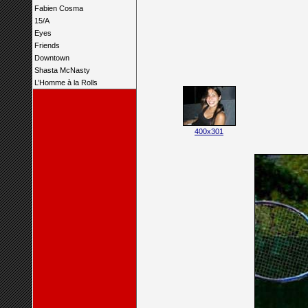
Fabien Cosma
15/A
Eyes
Friends
Downtown
Shasta McNasty
L’Homme à la Rolls
400x301