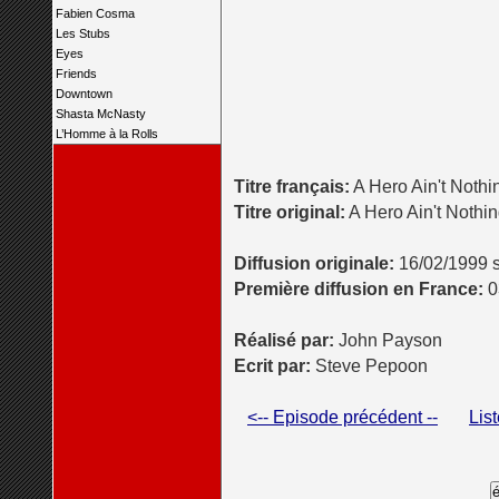
Fabien Cosma
Les Stubs
Eyes
Friends
Downtown
Shasta McNasty
L’Homme à la Rolls
Titre français:
A Hero Ain't Nothi
Titre original:
A Hero Ain't Nothi
Diffusion originale:
16/02/1999 
Première diffusion en France:
0
Réalisé par:
John Payson
Ecrit par:
Steve Pepoon
<-- Episode précédent --
Lis