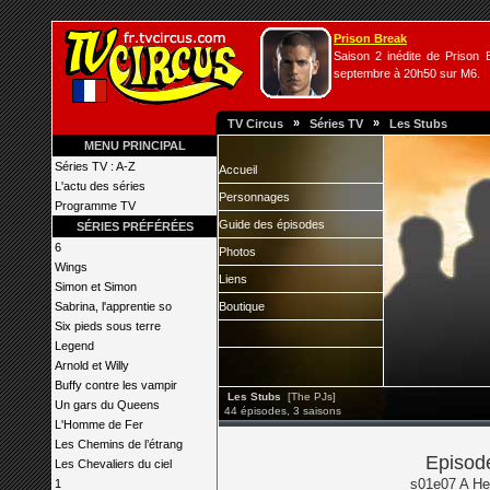
Prison Break
Saison 2 inédite de Prison B
septembre à 20h50 sur M6.
»
»
TV Circus
Séries TV
Les Stubs
MENU PRINCIPAL
Séries TV : A-Z
Accueil
L'actu des séries
Personnages
Programme TV
Guide des épisodes
SÉRIES PRÉFÉRÉES
6
Photos
Wings
Liens
Simon et Simon
Sabrina, l'apprentie so
Boutique
Six pieds sous terre
Legend
Arnold et Willy
Buffy contre les vampir
Les Stubs
[The PJs]
Un gars du Queens
44 épisodes, 3 saisons
L'Homme de Fer
Les Chemins de l’étrang
Episode
Les Chevaliers du ciel
s01e07 A Her
1