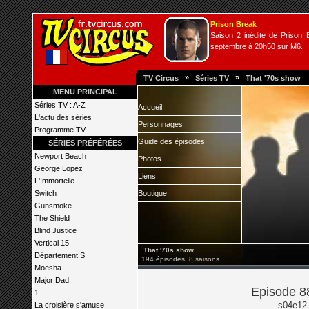
Prison Break
Saison 2 inédite de Prison B
septembre à 20h50 sur M6.
»
»
TV Circus
Séries TV
That '70s show
MENU PRINCIPAL
Séries TV : A-Z
Accueil
L'actu des séries
Personnages
Programme TV
Guide des épisodes
SÉRIES PRÉFÉRÉES
Newport Beach
Photos
George Lopez
Liens
L'Immortelle
Switch
Boutique
Gunsmoke
The Shield
Blind Justice
Vertical 15
That '70s show
Département S
194 épisodes, 8 saisons
Moesha
Major Dad
Episode 88
1
s04e12 
La croisière s'amuse