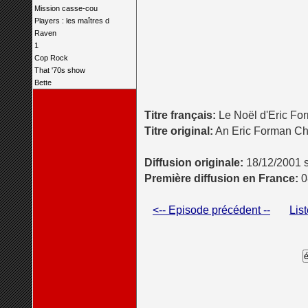
Mission casse-cou
Players : les maîtres d
Raven
1
Cop Rock
That '70s show
Bette
Titre français:
Le Noël d'Eric Fo
Titre original:
An Eric Forman Ch
Diffusion originale:
18/12/2001 s
Première diffusion en France:
0
<-- Episode précédent --
Lis