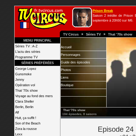
Prison Break
Saison 2 inédite de Prison B
septembre à 20h50 sur M6.
»
»
TV Circus
Séries TV
That '70s show
MENU PRINCIPAL
Séries TV : A-Z
Accueil
L'actu des séries
Personnages
Programme TV
Guide des épisodes
SÉRIES PRÉFÉRÉES
George Lopez
Photos
Gunsmoke
Liens
Jenny
Opération vol
Boutique
That '70s show
Voyage au fond des mers
Clara Sheller
Berlin, Berlin
That '70s show
Alf
194 épisodes, 8 saisons
Huit, ça suffit !
Son of the Beach
Episode 24 
Zora la rousse
Lexx