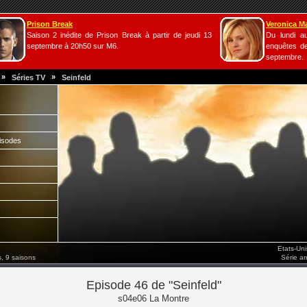
Prison Break
Veronica M
Saison 2 inédite de Prison Break à partir de jeudi 13
Du lundi a
septembre à 20h50 sur M6.
enquêtes de
septembre.
»
»
Séries TV
Seinfeld
isodes
Etats-Un
, 9 saisons
Série a
Episode 46 de "Seinfeld"
s04e06 La Montre