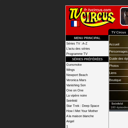
TV Circus
MENU PRINCIPAL
Séries TV : A-Z
Accueil
L'actu des séries
Personnages
Programme TV
Guide des ép
SÉRIES PRÉFÉRÉES
Gunsmoke
Photos
Wings
Liens
Newport Beach
Veronica Mars
Boutique
Vanishing Son
One on One
La vipère noire
Seinfeld
Seinfeld
Star Trek : Deep Space
180 épisodes
How I Met Your Mother
A la maison blanche
Angel
1