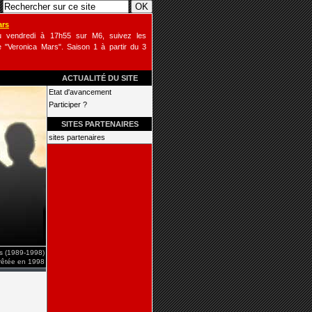
ars
u vendredi à 17h55 sur M6, suivez les
 "Veronica Mars". Saison 1 à partir du 3
ACTUALITÉ DU SITE
Etat d'avancement
Participer ?
SITES PARTENAIRES
sites partenaires
is (1989-1998)
rrêtée en 1998