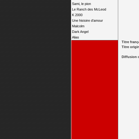
Sami, le pion
Le Ranch des McLeod
K 2000
Une histoire d’amour
Malcolm
Dark Angel
Alias
Titre franç
Titre origi
Diffusion 