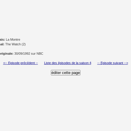
ais:
La Montre
nal:
The Watch (2)
originale:
30/09/1992 sur NBC
<-- Episode précédent --
Liste des épisodes de la saison 4
-- Episode suivant -->